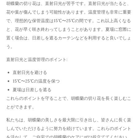
胡蝶蘭の切り花は、直射日光が苦手です。直射日光が当たると、
花や葉が傷んでしまう可能性があります。温度管理も非常に重要
で、理想的な保管温度は15℃〜25℃の間です。これ以上高くなる
と、花が早く咲き終わってしまうことがあります。夏場に窓際に
置く場合は、日差しを遮るカーテンなどを利用すると良いでしょ
う。
直射日光と温度管理のポイント:
直射日光を避ける
15℃〜25℃の温度を保つ
夏場は日差しを遮る
これらのポイントを守ることで、胡蝶蘭の切り花を長く楽しむこ
とができます。
私たちは、胡蝶蘭の美しさを最大限に引き出し、皆さんに長く楽
しんでいただけるように努力を続けています。これらのポイント
を活かして、ご自宅での胡蝶蘭のケアにぜひ役立ててください。