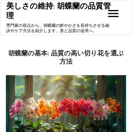
Skip
美しさの維持: 胡蝶蘭の品質管
to
理
content
専門家の視点から、胡蝶蘭の鮮やかさを長持ちさせる秘
訣やケア方法を紹介します。美と品質の追求へ。
胡蝶蘭の基本: 品質の高い切り花を選ぶ
方法