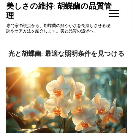
Skip
美しさの維持: 胡蝶蘭の品質管
to
理
content
専門家の視点から、胡蝶蘭の鮮やかさを長持ちさせる秘
訣やケア方法を紹介します。美と品質の追求へ。
光と胡蝶蘭: 最適な照明条件を見つける