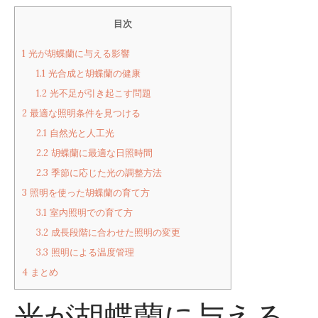
目次
1
光が胡蝶蘭に与える影響
1.1
光合成と胡蝶蘭の健康
1.2
光不足が引き起こす問題
2
最適な照明条件を見つける
2.1
自然光と人工光
2.2
胡蝶蘭に最適な日照時間
2.3
季節に応じた光の調整方法
3
照明を使った胡蝶蘭の育て方
3.1
室内照明での育て方
3.2
成長段階に合わせた照明の変更
3.3
照明による温度管理
4
まとめ