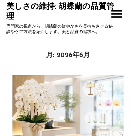
Skip
美しさの維持: 胡蝶蘭の品質管
to
理
content
専門家の視点から、胡蝶蘭の鮮やかさを長持ちさせる秘
訣やケア方法を紹介します。美と品質の追求へ。
月:
2026年6月